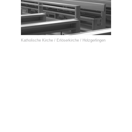
Katholische Kirche / Erlöserkirche / Holzgerlingen